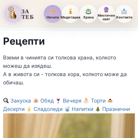
ЗА
ТЕБ
Мистичен
Начало
Медитации
Храна
Контакти
свят
Рецепти
Вземи в чинията си толкова храна, колкото
можеш да изядеш.
А в живота си - толкова хора, колкото може да
обичаш.
Закуска
Обяд
Вечеря
Торти
Десерти
Сладоледи
Напитки
Празнични