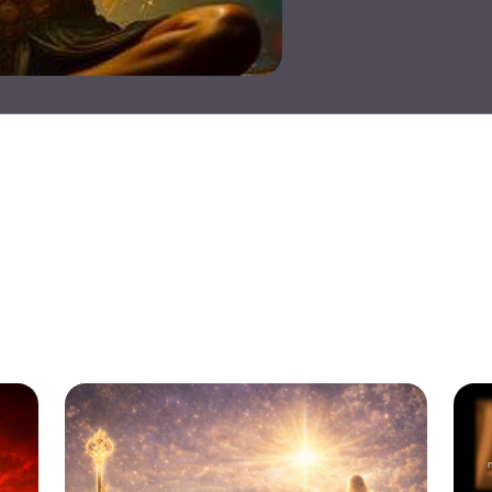
трес
Сън
Анге