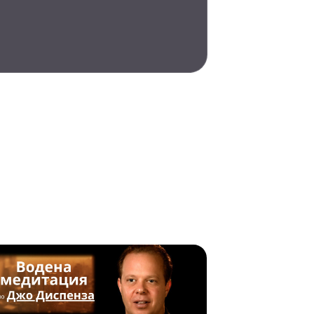
ли
Молитви