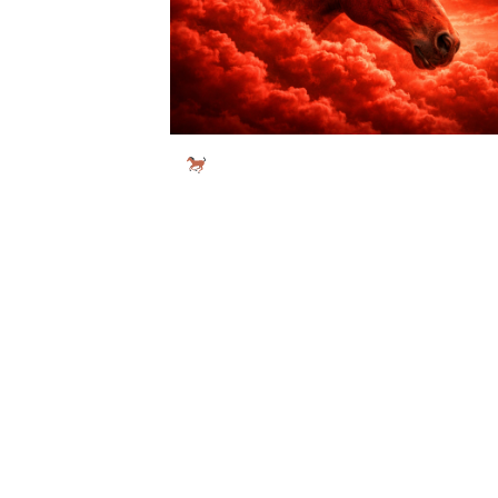
Медитация: Езда по вятъра н
Червения кон
...
Отвор
Медитация · Спокойствие