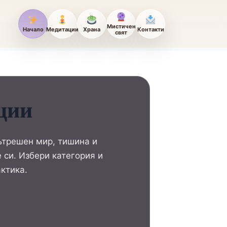
Мистичен
Начало
Медитации
Храна
Контакти
свят
ции
ътрешен мир, тишина и
 си. Избери категория и
ктика.