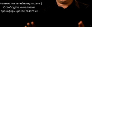
 д-р Джо Диспенза:
ансформиране на тялото
Отвори
итация · Спокойствие