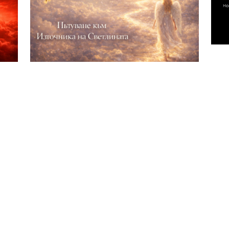
по
Тр
а
Пътуване към източника на
...
светлината
Отключи вратата към твоето вътрешно
Мед
изцеление с тази специална водена
и
медитация. Пътуването към Източника на
Светлината ...
Отвори
Медитация · Спокойствие
Покажи още