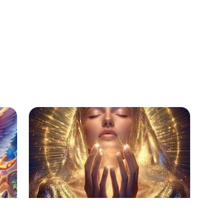
и
Молитвата, която е от Ричард Ръд