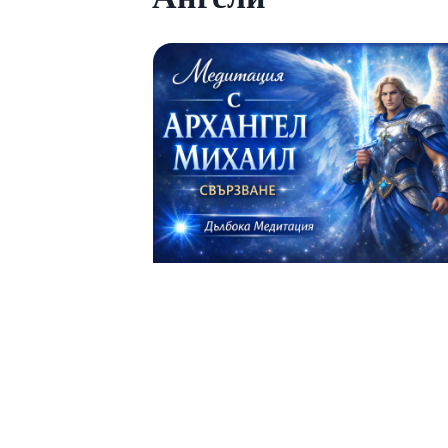
Архангел Михаил Божествено
свързване
Медитация за свързване с Архангел
Михаил. Чрез силата на визуализацията
дълбокото дишане, тази практика ще те
освобод...