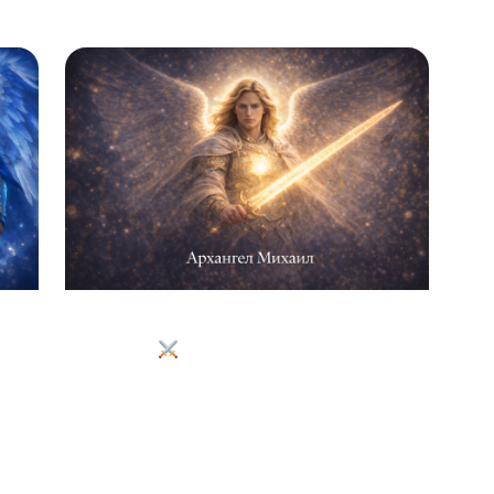
Водена медитация с Архангел
Михаил
: защита, сила и
спокойствие
 и
...
Отвори
Медитация · Ангели