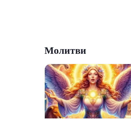
Отвор
Медитация · Ангели
Молитви
Молитва към Архангел Ариел