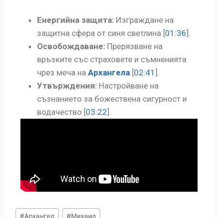
Енергийна защита:
Изграждане на
защитна сфера от синя светлина [
01:36
].
Освобождаване:
Прерязване на
връзките със страховете и съмненията
чрез меча на
Архангела
[
02:41
].
Утвърждения:
Настройване на
съзнанието за божествена сигурност и
водачество [
03:22
].
#
Архангел
#
Михаил