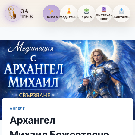
ЗА
ТЕБ
Мистичен
Начало
Медитации
Храна
Контакти
свят
АНГЕЛИ
Архангел
Михаил Божествено