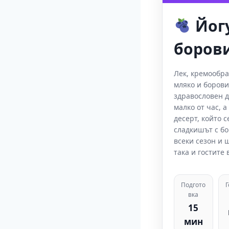
Йогу
боров
Лек, кремообра
мляко и борови
здравословен д
малко от час, 
десерт, който с
сладкишът с бо
всеки сезон и 
така и гостите 
Подгото
вка
15
мин