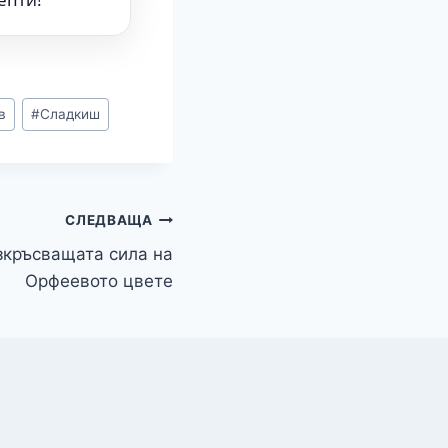
в
#
Сладкиш
СЛЕДВАЩА
зкръсващата сила на
Орфеевото цвете