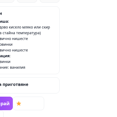
и
киша:
одово кисело мляко или скир
на стайна температура)
евично нишесте
ровинки
евично нишесте
ация:
овинки
ание: ванилия
а приготвяне
рай
Запази
р