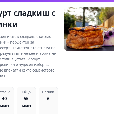
рт сладкиш с
инки
зен и свеж сладкиш с кисело
нки – перфектен за
есерт. Приготвянето отнема по-
а резултатът е нежен и ароматен
е топи в устата. Йогурт
ровинки е чудесен избор за
ще впечатли както семейството,
ви.ь
Готвене
Общо
Порции
40
55
6
мин
мин