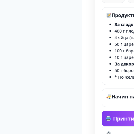
Продукт
За слад
400 г пл
4 яйца (
50 г цар
100 г бо
10 г цар
За декор
50 г бор
* По жел
Начин н
Принти
Тайме