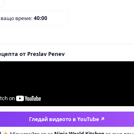
аващо време:
40:00
цепта от Preslav Penev
Гледай видеото в YouTube ↗
Абонирайте се за
Ninja World Kitchen
за още рец