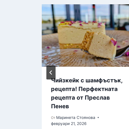
пта за
Чийзкейк с шамфъстък,
м
рецепта! Перфектната
рецепта от Преслав
Пенев
Маринета Стоянова
От
февруари 21, 2026