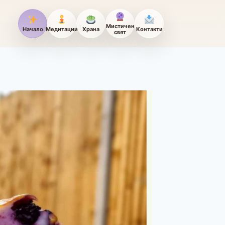
Мистичен
Начало
Медитации
Храна
Контакти
свят