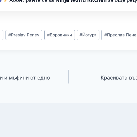
n
#
Preslav Penev
#
Боровинки
#
Йогурт
#
Преслав Пене
и и мъфини от едно
Красиватa въ