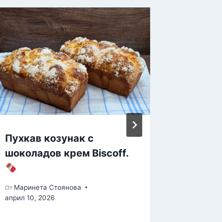
Пухкав козунак с
Бял Га
шоколадов крем Biscoff.
Царица
Марине
От
октомври 
Маринета Стоянова
От
април 10, 2026