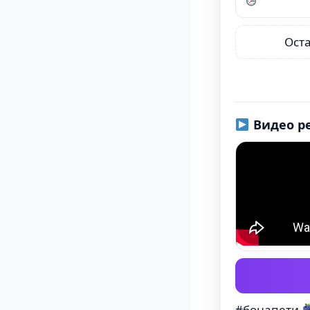
Ост
Видео ре
#бонапети